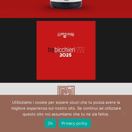
Utilizziamo i cookie per essere sicuri che tu possa avere la
© 2025 Az. Agr. Antonella Lombardo | P.I. 03065130803
migliore esperienza sul nostro sito. Se continui ad utilizzare
questo sito noi assumiamo che tu ne sia felice.
|
Privacy e Cookie Policy
| Designed by
be2be
–
Realizzazione Siti Web Torino
Ok
Privacy policy