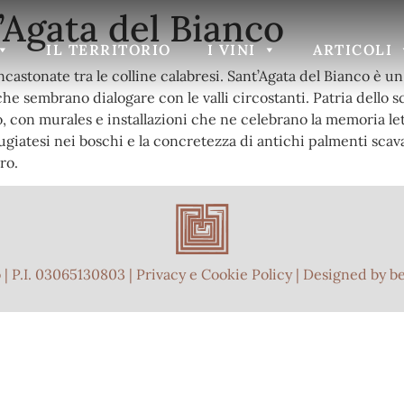
’Agata del Bianco
IL TERRITORIO
I VINI
ARTICOLI
ncastonate tra le colline calabresi. Sant’Agata del Bianco è u
che sembrano dialogare con le valli circostanti. Patria dello sc
to, con murales e installazioni che ne celebrano la memoria le
ugiatesi nei boschi e la concretezza di antichi palmenti scava
ro.
| P.I. 03065130803 |
Privacy e Cookie Policy
| Designed by
b